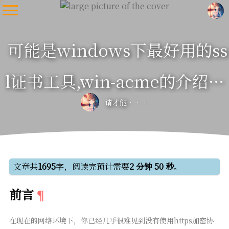
可能是windows下最好用的ss
l证书工具,win-acme的介绍与
请才能
使用教程
文章共
1695
字，阅读完预计需要
2 分钟 50 秒
。
前言
在现在的网络环境下，你已经几乎很难见到没有使用https加密协