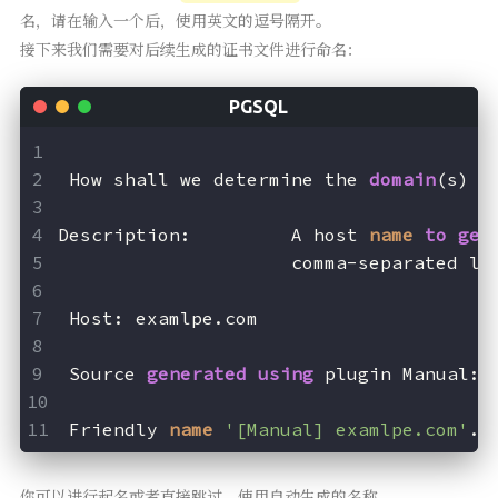
名，请在输入一个后，使用英文的逗号隔开。
接下来我们需要对后续生成的证书文件进行命名：
 How shall we determine the 
domain
(s) 
t
Description:         A host 
name
to
get
                     comma-separated li
 Host: examlpe.com
 Source 
generated
using
 plugin Manual: 
 Friendly 
name
'[Manual] examlpe.com'
. 
你可以进行起名或者直接跳过，使用自动生成的名称